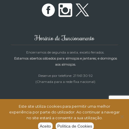
Horário de Funcionamento
Encerramos de segunda a sexta, exceto feriados.
Estamos abertos sábados para almoços e jantares; e domingos
aos almoços.
Reserve por telefone: 21 961 30 92
(Chamada para a rede fixa nacional)
Este site utiliza cookies para permitir uma melhor
experiência por parte do utilizador. Ao continuar a navegar
Restaurante Cantinho da Rosa © Todos os direitos reservados |
no site estará a consentir a sua utilização.
Desenvolvimento e Alojamento:
MagicNet.ws
Aceito
Política de Cookies