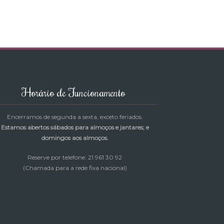
Horário de Funcionamento
Encerramos de segunda a sexta, exceto feriados.
Estamos abertos sábados para almoços e jantares; e
domingos aos almoços.
Reserve por telefone: 21 961 30 92
(Chamada para a rede fixa nacional)