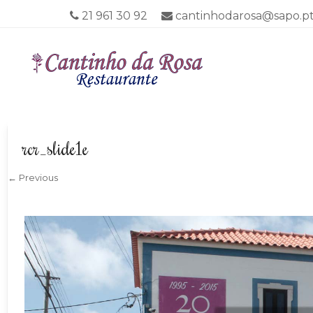
21 961 30 92
cantinhodarosa@sapo.p
Menu
SKIP TO CO
rcr_slide1e
← Previous