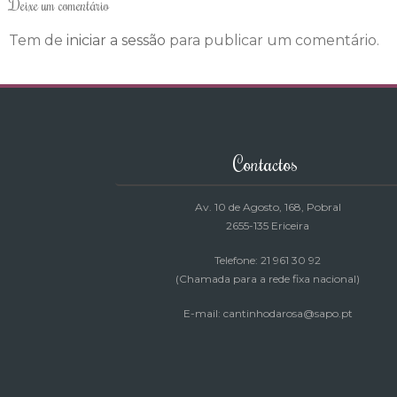
Deixe um comentário
Tem de
iniciar a sessão
para publicar um comentário.
Contactos
Av. 10 de Agosto, 168
, Pobral
2655-135 Ericeira
Telefone: 21 961 30 92
(Chamada para a rede fixa nacional)
E-mail: cantinhodarosa@sapo.pt