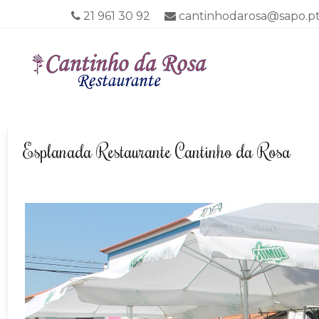
21 961 30 92
cantinhodarosa@sapo.p
Menu
SKIP TO CO
Esplanada Restaurante Cantinho da Rosa