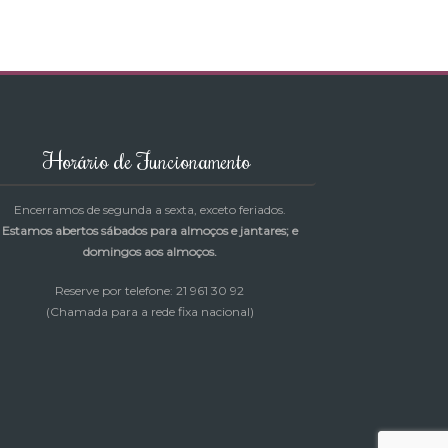
Horário de Funcionamento
Encerramos de segunda a sexta, exceto feriados.
Estamos abertos sábados para almoços e jantares; e
domingos aos almoços.
Reserve por telefone: 21 961 30 92
(Chamada para a rede fixa nacional)