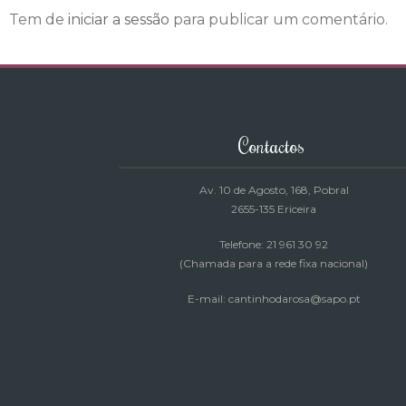
Tem de
iniciar a sessão
para publicar um comentário.
Contactos
Av. 10 de Agosto, 168
, Pobral
2655-135 Ericeira
Telefone: 21 961 30 92
(Chamada para a rede fixa nacional)
E-mail: cantinhodarosa@sapo.pt