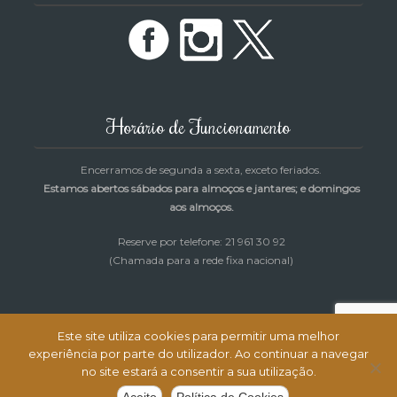
Horário de Funcionamento
Encerramos de segunda a sexta, exceto feriados.
Estamos abertos sábados para almoços e jantares; e domingos
aos almoços.
Reserve por telefone: 21 961 30 92
(Chamada para a rede fixa nacional)
Este site utiliza cookies para permitir uma melhor
experiência por parte do utilizador. Ao continuar a navegar
Restaurante Cantinho da Rosa © Todos os direitos reservados |
no site estará a consentir a sua utilização.
Desenvolvimento e Alojamento:
MagicNet.ws