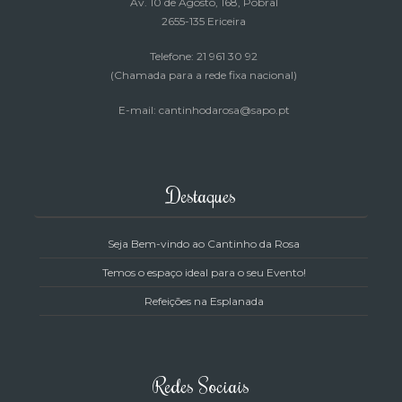
Av. 10 de Agosto, 168
, Pobral
2655-135 Ericeira
Telefone: 21 961 30 92
(Chamada para a rede fixa nacional)
E-mail: cantinhodarosa@sapo.pt
Destaques
Seja Bem-vindo ao Cantinho da Rosa
Temos o espaço ideal para o seu Evento!
Refeições na Esplanada
Redes Sociais