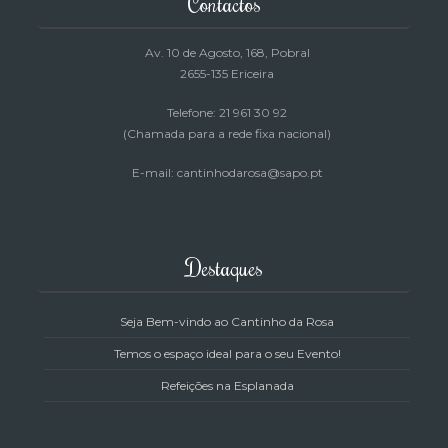
Contactos
Av. 10 de Agosto, 168
, Pobral
2655-135 Ericeira
Telefone: 21 961 30 92
(Chamada para a rede fixa nacional)
E-mail: cantinhodarosa@sapo.pt
Destaques
Seja Bem-vindo ao Cantinho da Rosa
Temos o espaço ideal para o seu Evento!
Refeições na Esplanada