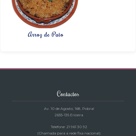
Contactos
Av. 10 de Agosto, 168
, Pobral
2655-135 Ericeira
Telefone: 21 961 30 92
(Chamada para a rede fixa nacional)