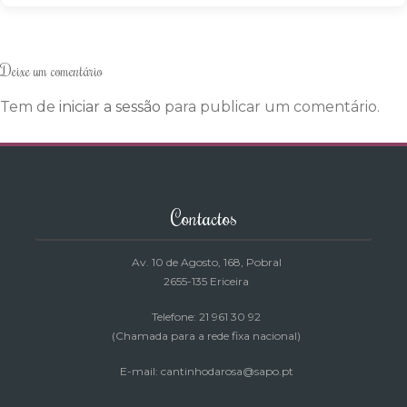
Deixe um comentário
Tem de
iniciar a sessão
para publicar um comentário.
Contactos
Av. 10 de Agosto, 168
, Pobral
2655-135 Ericeira
Telefone: 21 961 30 92
(Chamada para a rede fixa nacional)
E-mail: cantinhodarosa@sapo.pt