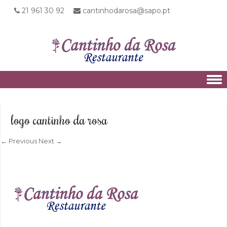
21 961 30 92
cantinhodarosa@sapo.pt
Skip to content
logo cantinho da rosa
← Previous
Next →