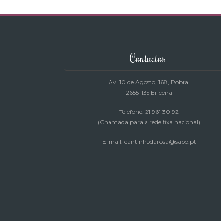
Contactos
Av. 10 de Agosto, 168
, Pobral
2655-135 Ericeira
Telefone: 21 961 30 92
(Chamada para a rede fixa nacional)
E-mail: cantinhodarosa@sapo.pt