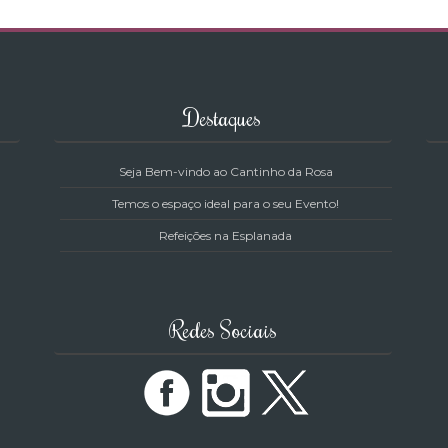
Destaques
Seja Bem-vindo ao Cantinho da Rosa
Temos o espaço ideal para o seu Evento!
Refeições na Esplanada
Redes Sociais