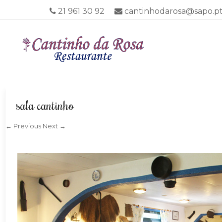
21 961 30 92
cantinhodarosa@sapo.p
Menu
SKIP TO CO
sala cantinho
← Previous
Next →