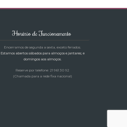
Horário de Funcionamento
Encerramos de segunda a sexta, exceto feriados.
Estamos abertos sábados para almoços e jantares; e
domingos aos almoços.
Reserve por telefone: 21 961 30 92
(Chamada para a rede fixa nacional)