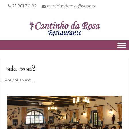
21 961 30 92
cantinhodarosa@sapo.pt
Skip to content
sala_rosa2
← Previous
Next →