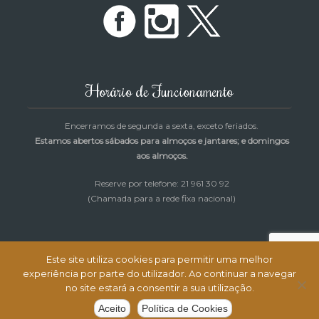
Horário de Funcionamento
Encerramos de segunda a sexta, exceto feriados.
Estamos abertos sábados para almoços e jantares; e domingos
aos almoços.
Reserve por telefone: 21 961 30 92
(Chamada para a rede fixa nacional)
Este site utiliza cookies para permitir uma melhor
experiência por parte do utilizador. Ao continuar a navegar
Restaurante Cantinho da Rosa © Todos os direitos reservados |
no site estará a consentir a sua utilização.
Desenvolvimento e Alojamento:
MagicNet.ws
Aceito
Política de Cookies