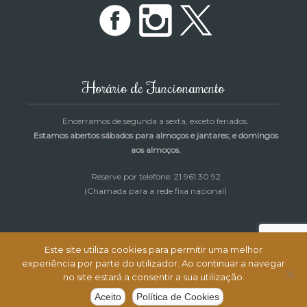
Horário de Funcionamento
Encerramos de segunda a sexta, exceto feriados.
Estamos abertos sábados para almoços e jantares; e domingos
aos almoços.
Reserve por telefone: 21 961 30 92
(Chamada para a rede fixa nacional)
Este site utiliza cookies para permitir uma melhor
experiência por parte do utilizador. Ao continuar a navegar
Restaurante Cantinho da Rosa © Todos os direitos reservados |
no site estará a consentir a sua utilização.
Desenvolvimento e Alojamento:
MagicNet.ws
Aceito
Política de Cookies