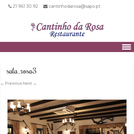
21 961 30 92
cantinhodarosa@sapo.pt
Skip to content
sala_rosa3
← Previous
Next →