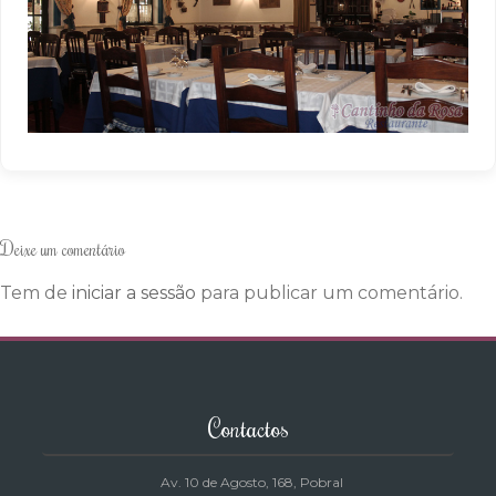
Deixe um comentário
Tem de
iniciar a sessão
para publicar um comentário.
Contactos
Av. 10 de Agosto, 168
, Pobral